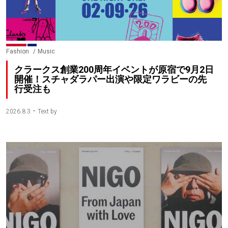
Fashion
Music
クラークス創業200周年イベントが原宿で9月2日
開催！スチャダラパー出演や限定ワラビーの先
行受注も
-
2026.8.3
Text by