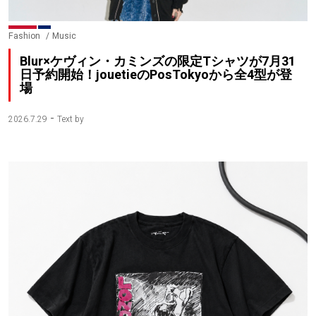
Fashion
Music
Blur×ケヴィン・カミンズの限定Tシャツが7月31
日予約開始！jouetieのPosTokyoから全4型が登
場
-
2026.7.29
Text by