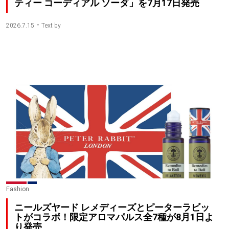
ティー コーディアル ソーダ」を7月17日発売
-
2026.7.15
Text by
Fashion
ニールズヤード レメディーズとピーターラビッ
トがコラボ！限定アロマパルス全7種が8月1日よ
り発売