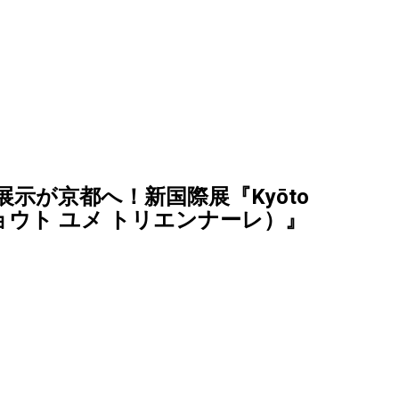
展示が京都へ！新国際展『Kyōto
le（キョウト ユメ トリエンナーレ）』