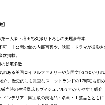
徴】
の第一人者・増田彰久撮り下ろしの美麗豪華本
不可・非公開の館の内部写真や、映画・ドラマが撮影さ
多数掲載。
開の邸宅多数
気のある英国ロイヤルファミリーや英国文化にゆかりの
を紹介。歴史的にも貴重なスコットランドの17邸宅も初
繁栄当時の生活様式もヴィジュアルでわかりやすく紹介
・インテリア、国宝級の美術品・名画・工芸品とともに