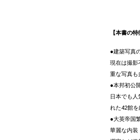
【本書の特
●建築写真
現在は撮影
重な写真も
●本邦初公
日本でも人
れた42館
●大英帝国
華麗な内装