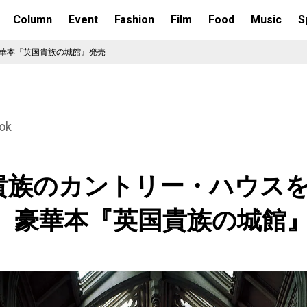
Column
Event
Fashion
Film
Food
Music
S
豪華本『英国貴族の城館』発売
ok
貴族のカントリー・ハウス
！ 豪華本『英国貴族の城館