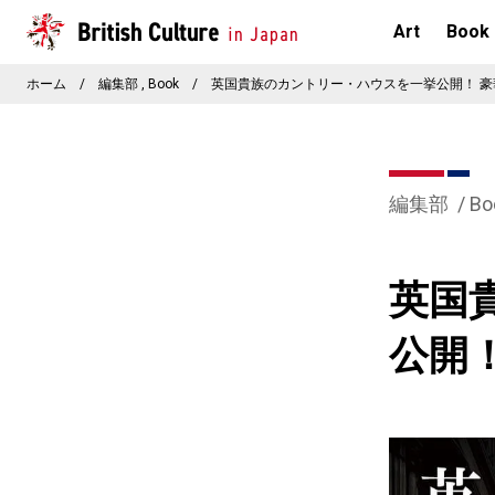
Art
Book
ホーム
/
編集部
Book
/
英国貴族のカントリー・ハウスを一挙公開！ 
編集部
Bo
英国
公開