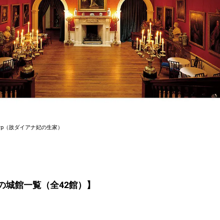
horp（故ダイアナ妃の生家）
の城館一覧（全42館）】