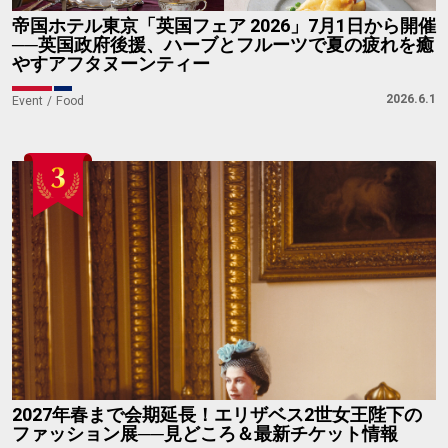
帝国ホテル東京「英国フェア 2026」7月1日から開催
──英国政府後援、ハーブとフルーツで夏の疲れを癒
やすアフタヌーンティー
2026.6.1
Event
Food
2027年春まで会期延長！エリザベス2世女王陛下の
ファッション展──見どころ＆最新チケット情報