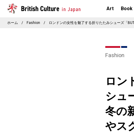
Art
Book
ホーム
/
Fashion
/
ロンドンの女性を魅了する折りたたみシューズ「BUTT
Fashion
ロン
シュー
冬の
やス