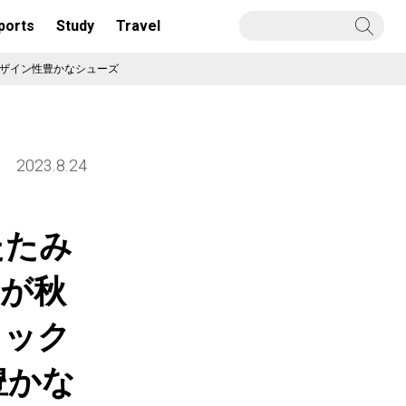
ports
Study
Travel
デザイン性豊かなシューズ
2023.8.24
たたみ
」が秋
ャック
豊かな