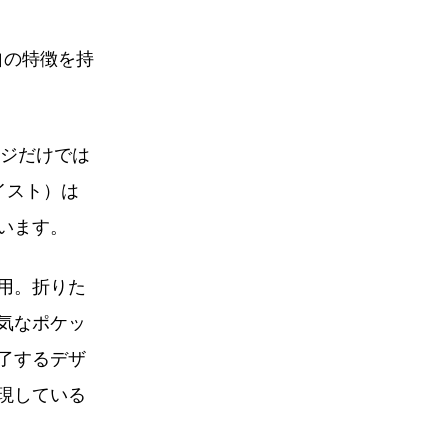
自の特徴を持
ージだけでは
イスト）は
います。
用。折りた
人気なポケッ
了するデザ
現している