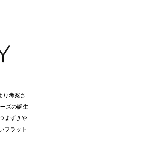
により考案さ
ューズの誕生
つまずきや
いフラット