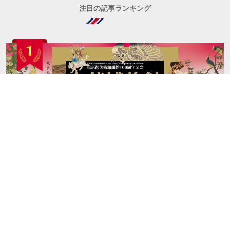
注目の記事ランキング
『大英博物館日本美術コレクション 百花繚乱～海を
越えた江戸絵画』展のオリジナルグッズが一挙公
開！北斎の限定傘や缶も
2026.7.11
Art