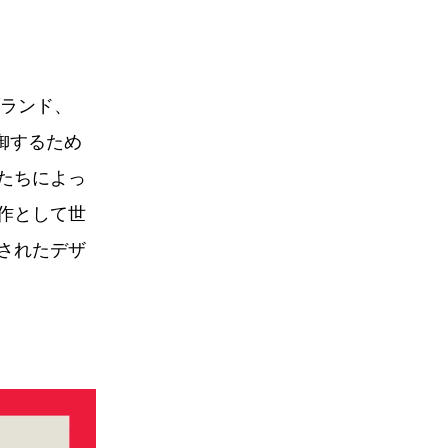
ブランド、
御するため
たちによっ
作として世
されたデザ