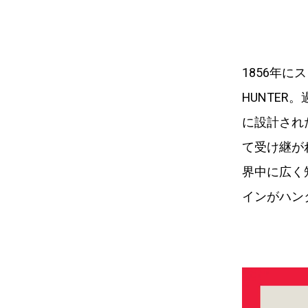
1856年
HUNTE
に設計され
て受け継が
界中に広く
インがハン