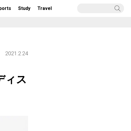
ports
Study
Travel
2021.2.24
ディス