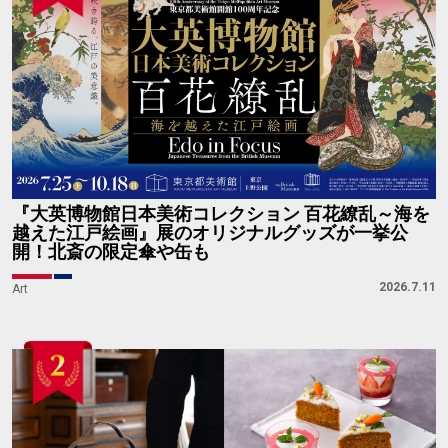
『大英博物館日本美術コレクション 百花繚乱～海を
越えた江戸絵画』展のオリジナルグッズが一挙公
開！北斎の限定傘や缶も
2026.7.11
Art