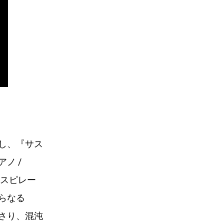
し、『サス
ノ /
ンスピレー
らなる
さり、混沌