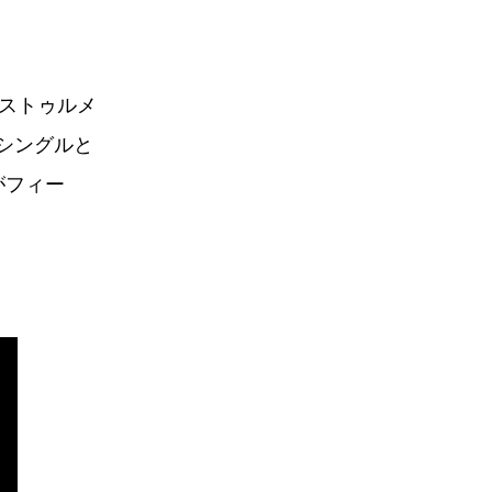
ンストゥルメ
tシングルと
がフィー