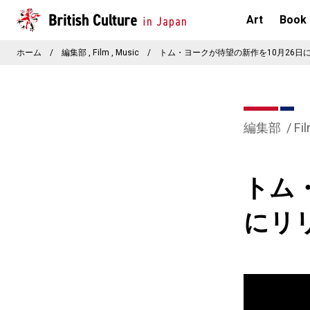
Art
Book
ホーム
/
編集部
Film
Music
/
トム・ヨークが待望の新作を10月26日
編集部
Fi
トム
にリ