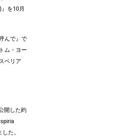
lm)』を10月
呼んで』で
トム・ヨー
スペリア
公開した約
ria
されました。