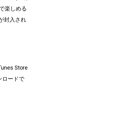
質で楽しめる
説書が封入され
 Store
ンロードで