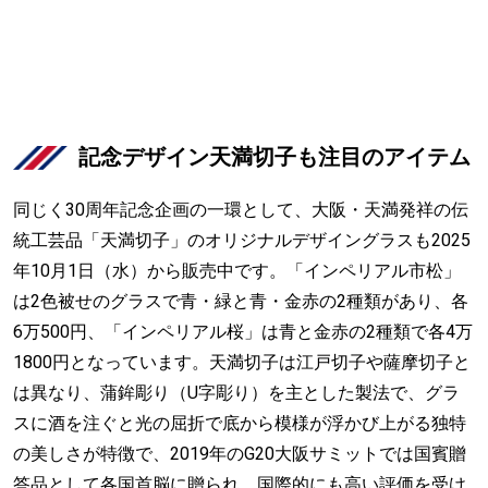
記念デザイン天満切子も注目のアイテム
同じく30周年記念企画の一環として、大阪・天満発祥の伝
統工芸品「天満切子」のオリジナルデザイングラスも2025
年10月1日（水）から販売中です。「インペリアル市松」
は2色被せのグラスで青・緑と青・金赤の2種類があり、各
6万500円、「インペリアル桜」は青と金赤の2種類で各4万
1800円となっています。天満切子は江戸切子や薩摩切子と
は異なり、蒲鉾彫り（U字彫り）を主とした製法で、グラ
スに酒を注ぐと光の屈折で底から模様が浮かび上がる独特
の美しさが特徴で、2019年のG20大阪サミットでは国賓贈
答品として各国首脳に贈られ、国際的にも高い評価を受け