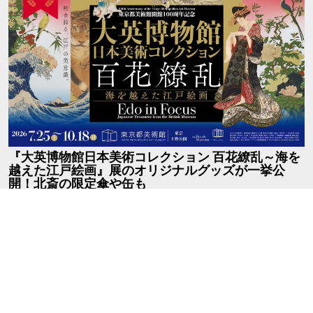
『大英博物館日本美術コレクション 百花繚乱～海を
越えた江戸絵画』展のオリジナルグッズが一挙公
開！北斎の限定傘や缶も
2026.7.11
Art