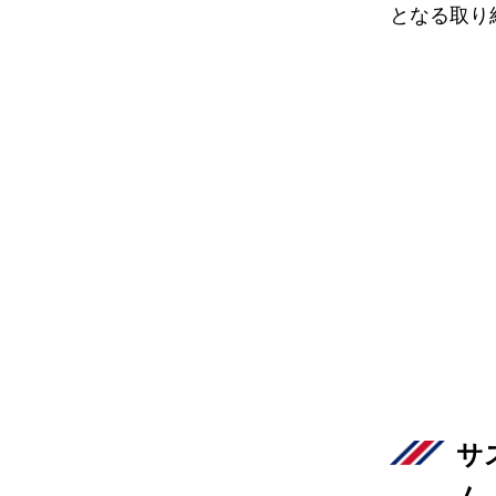
となる取り
サ