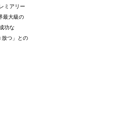
レミアリー
界最大級の
て成功な
き放つ」との