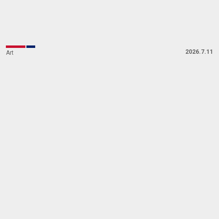
『大英博物館日本美術コレクション 百花繚乱～海を
越えた江戸絵画』展のオリジナルグッズが一挙公
開！北斎の限定傘や缶も
2026.7.11
Art
帝国ホテル東京「英国フェア 2026」7月1日から開催
──英国政府後援、ハーブとフルーツで夏の疲れを癒