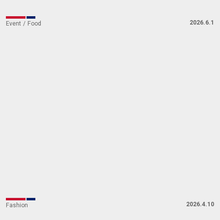
やすアフタヌーンティー
2026.6.1
Event
Food
2027年春まで会期延長！エリザベス2世女王陛下の
ファッション展──見どころ＆最新チケット情報
2026.4.10
Fashion