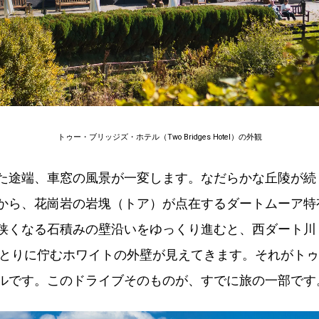
トゥー・ブリッジズ・ホテル（Two Bridges Hotel）の外観
た途端、車窓の風景が一変します。なだらかな丘陵が続
から、花崗岩の岩塊（トア）が点在するダートムーア特
くなる石積みの壁沿いをゆっくり進むと、西ダート川（Wes
）のほとりに佇むホワイトの外壁が見えてきます。それがト
ルです。このドライブそのものが、すでに旅の一部です