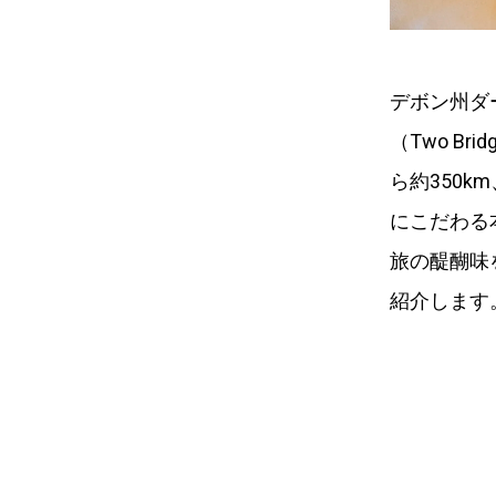
デボン州ダ
（Two B
ら約350
にこだわる
旅の醍醐味
紹介します