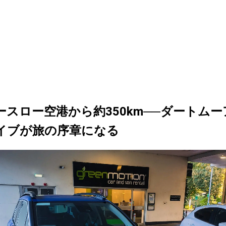
ースロー空港から約350km──ダートム
イブが旅の序章になる