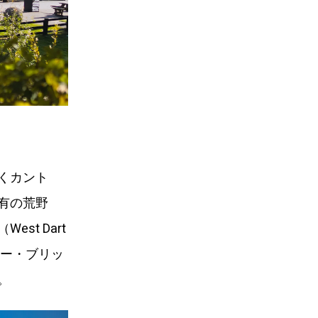
くカント
有の荒野
t Dart
ゥー・ブリッ
。