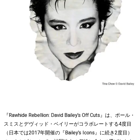
『Rawhide Rebellion: David Bailey’s Off Cuts』は、ポール・
スミスとデヴィッド・ベイリーがコラボレートする4度目
（日本では2017年開催の『Bailey’s Icons』に続き2度目）