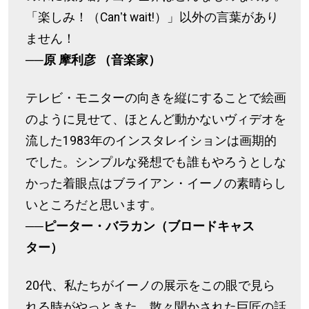
「楽しみ！（Canʼt wait!）」以外の言葉があり
ません！
──原 摩利彦 （音楽家）
テレビ・モニターの向きを縦にすることで絵画
のように見せて、ほとんど動かないヴィデオを
流した1983年のインスタレイションは画期的
でした。シンプルな発想でも誰もやろうとしな
かった着眼点はブライアン・イーノの素晴らし
いところだと思います。
──ピーター・バラカン（ブロードキャス
ター）
20代、私たちがイーノの展示をこの眼で見ら
れる時がやっときた。散々聞かされた巨匠の話