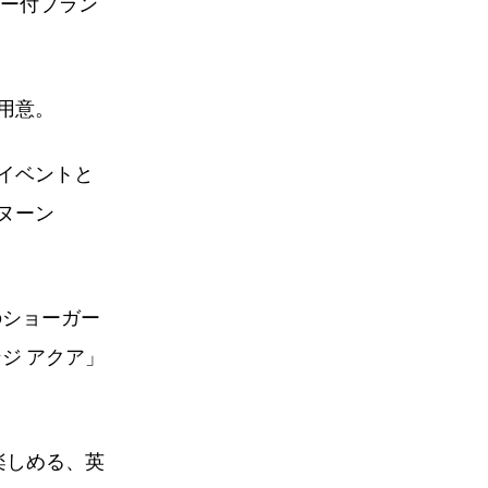
ラー付プラン
用意。
イベントと
ヌーン
のショーガー
ジ アクア」
楽しめる、英