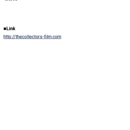
■Link
http://thecollectors-film.com