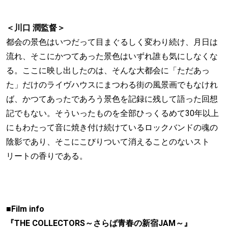
＜川口 潤監督＞
都会の景色はいつだって目まぐるしく変わり続け、月日は
流れ、そこにかつてあった景色はいずれ誰も気にしなくな
る。ここに映し出したのは、そんな大都会に「ただあっ
た」だけのライヴハウスにまつわる街の風景画でもなけれ
ば、かつてあったであろう景色を記録に残して語った回想
記でもない。そういったものを全部ひっくるめて30年以上
にもわたって音に焼き付け続けているロックバンドの魂の
陰影であり、そこにこびりついて消えることのないスト
リートの香りである。
■Film info
『THE COLLECTORS～さらば青春の新宿JAM～』