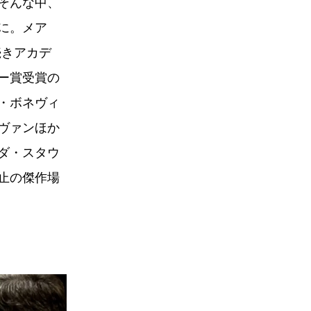
そんな中、
に。メア
続きアカデ
ー賞受賞の
・ボネヴィ
ヴァンほか
ダ・スタウ
止の傑作場