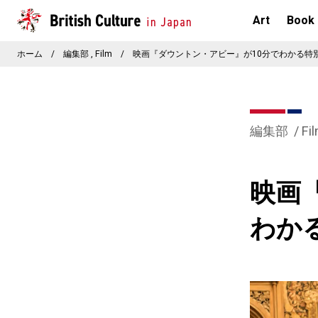
Art
Book
ホーム
/
編集部
Film
/
映画『ダウントン・アビー』が10分でわかる特
編集部
Fi
映画
わか