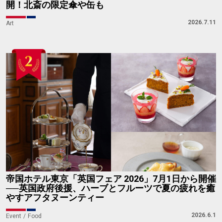
開！北斎の限定傘や缶も
2026.7.11
Art
帝国ホテル東京「英国フェア 2026」7月1日から開催
──英国政府後援、ハーブとフルーツで夏の疲れを癒
やすアフタヌーンティー
2026.6.1
Event
Food