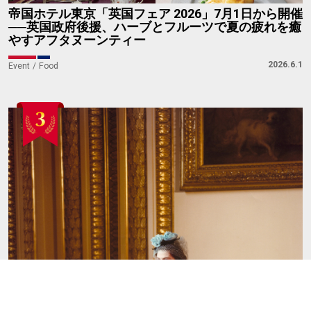
帝国ホテル東京「英国フェア 2026」7月1日から開催
──英国政府後援、ハーブとフルーツで夏の疲れを癒
やすアフタヌーンティー
2026.6.1
Event
Food
2027年春まで会期延長！エリザベス2世女王陛下の
ファッション展──見どころ＆最新チケット情報