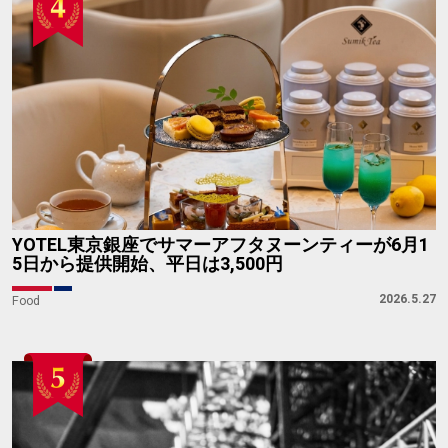
──英国政府後援、ハーブとフルーツで夏の疲れを癒
やすアフタヌーンティー
2026.6.1
Event
Food
2027年春まで会期延長！エリザベス2世女王陛下の
ファッション展──見どころ＆最新チケット情報
2026.4.10
Fashion