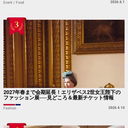
『大英博物館日本美術コレクション 百花繚乱～海を
越えた江戸絵画』展のオリジナルグッズが一挙公
開！北斎の限定傘や缶も
2026.7.11
Art
帝国ホテル東京「英国フェア 2026」7月1日から開催