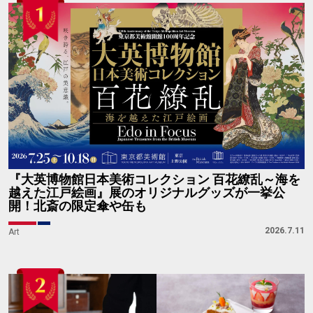
『大英博物館日本美術コレクション 百花繚乱～海を
越えた江戸絵画』展のオリジナルグッズが一挙公
開！北斎の限定傘や缶も
2026.7.11
Art