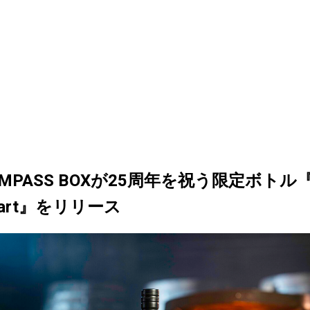
MPASS BOXが25周年を祝う限定ボトル『F
eart』をリリース