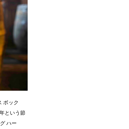
ス ボック
周年という節
グ ハー