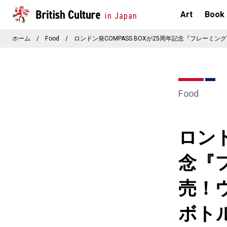
Art
Book
ホーム
/
Food
/
ロンドン発COMPASS BOXが25周年記念『フレー
Food
ロンド
念『
売！
ボト