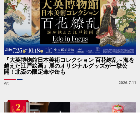
『大英博物館日本美術コレクション 百花繚乱～海を
越えた江戸絵画』展のオリジナルグッズが一挙公
開！北斎の限定傘や缶も
2026.7.11
Art