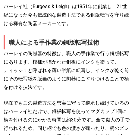
バーレイ社（Burgess & Leigh）は1851年に創業し、21世
紀になった今も伝統的な製造手法である銅版転写を守り続
ける稀有な陶器メーカーです。
職人による手作業の銅版転写技術
バーレイの陶磁器の特徴は、職人の手作業で行う銅版転写
にあります。模様が描かれた銅板にインクを塗って、
ティッシュと呼ばれる薄い半紙に転写し、インクが乾く前
にその転写紙を版画のように陶器にこすりつけることで柄
を付ける技法です。
現在でもこの製造方法を忠実に守って継承し続けているの
はバーレイ社だけで、銅板転写を使ってマグカップ1個に
柄を付けるのにかかる時間は約30分です。全て職人の手で
行われるため、同じ柄でも色の濃さが違ったり、柄のズレ