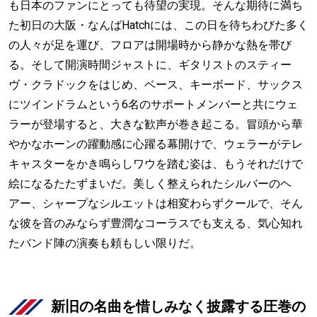
も日本のファンにとっても待望の実現。そんな期待に満ち
た初日の大阪・なんばHatchには、この日を待ちわびた多く
の人々が足を運び、フロアは開場時から静かな熱を帯び
る。そして開演時間ジャストに、ギタリストのスティー
ヴ・クラドックをはじめ、ベース、キーボード、サックス
にツインドラムという6名のサポートメンバーと共にウェ
ラーが登場すると、大きな歓声が巻き起こる。冒頭から華
やかなホーンの躍動感に心躍る幕開けで、ウェラーがテレ
キャスターをかき鳴らしワウを踏む姿は、もうそれだけで
絵になるたたずまいだ。美しく整えられたシルバーのヘ
アー、シャープなシルエットは相変わらずクールで、そん
な彼を音のみならず豊潤なコーラスでも支える、気心知れ
たバンド陣の演奏も頼もしい限りだ。
新旧の名曲を惜しみなく披露する圧巻の