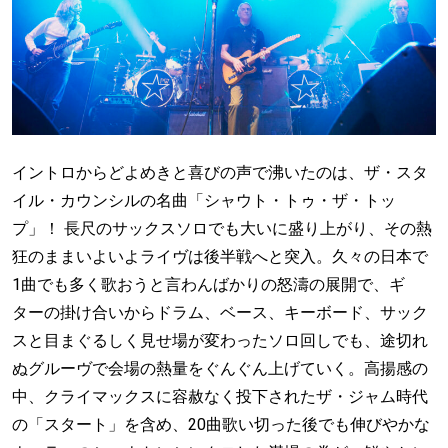
イントロからどよめきと喜びの声で沸いたのは、ザ・スタ
イル・カウンシルの名曲「シャウト・トゥ・ザ・トッ
プ」！ 長尺のサックスソロでも大いに盛り上がり、その熱
狂のままいよいよライヴは後半戦へと突入。久々の日本で
1曲でも多く歌おうと言わんばかりの怒濤の展開で、ギ
ターの掛け合いからドラム、ベース、キーボード、サック
スと目まぐるしく見せ場が変わったソロ回しでも、途切れ
ぬグルーヴで会場の熱量をぐんぐん上げていく。高揚感の
中、クライマックスに容赦なく投下されたザ・ジャム時代
の「スタート」を含め、20曲歌い切った後でも伸びやかな