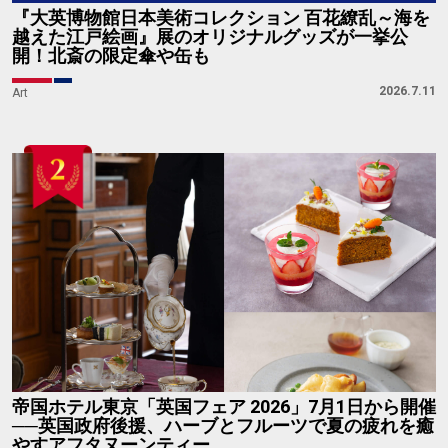
『大英博物館日本美術コレクション 百花繚乱～海を
越えた江戸絵画』展のオリジナルグッズが一挙公
開！北斎の限定傘や缶も
2026.7.11
Art
帝国ホテル東京「英国フェア 2026」7月1日から開催
──英国政府後援、ハーブとフルーツで夏の疲れを癒
やすアフタヌーンティー