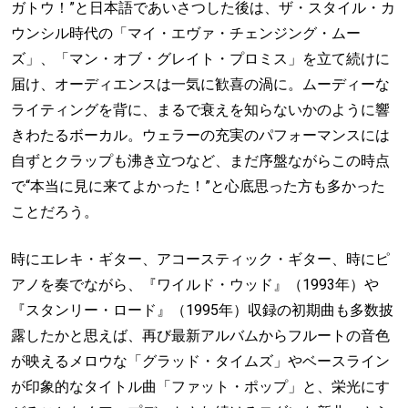
ガトウ！”と日本語であいさつした後は、ザ・スタイル・カ
ウンシル時代の「マイ・エヴァ・チェンジング・ムー
ズ」、「マン・オブ・グレイト・プロミス」を立て続けに
届け、オーディエンスは一気に歓喜の渦に。ムーディーな
ライティングを背に、まるで衰えを知らないかのように響
きわたるボーカル。ウェラーの充実のパフォーマンスには
自ずとクラップも沸き立つなど、まだ序盤ながらこの時点
で“本当に見に来てよかった！”と心底思った方も多かった
ことだろう。
時にエレキ・ギター、アコースティック・ギター、時にピ
アノを奏でながら、『ワイルド・ウッド』（1993年）や
『スタンリー・ロード』（1995年）収録の初期曲も多数披
露したかと思えば、再び最新アルバムからフルートの音色
が映えるメロウな「グラッド・タイムズ」やベースライン
が印象的なタイトル曲「ファット・ポップ」と、栄光にす