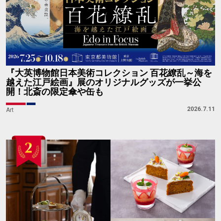
『大英博物館日本美術コレクション 百花繚乱～海を
越えた江戸絵画』展のオリジナルグッズが一挙公
開！北斎の限定傘や缶も
2026.7.11
Art